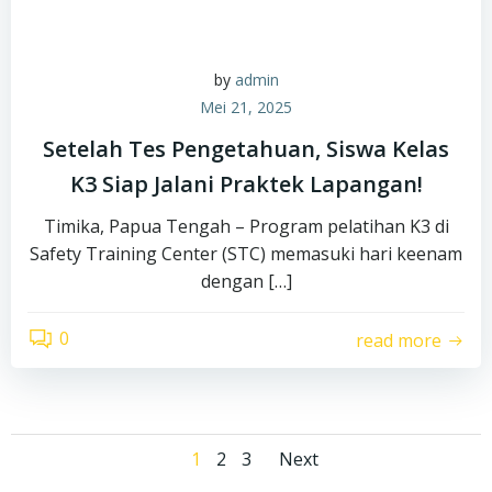
by
admin
Mei 21, 2025
Setelah Tes Pengetahuan, Siswa Kelas
K3 Siap Jalani Praktek Lapangan!
Timika, Papua Tengah – Program pelatihan K3 di
Safety Training Center (STC) memasuki hari keenam
dengan […]
0
read more
Posts
Posts
Page
Page
Page
1
2
3
Next