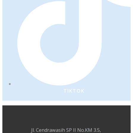
TIKTOK
Jl. Cendrawasih SP II No.KM 3.5,