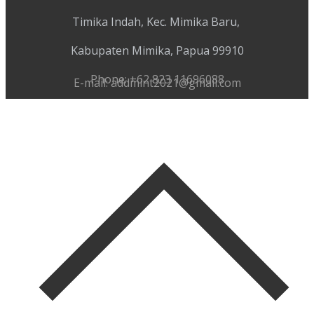
Timika Indah, Kec. Mimika Baru,
Kabupaten Mimika, Papua 99910
Phone: +62 823 11696088
E-mail: addmint2021@gmail.com