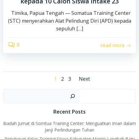
kepada 10 Calon Siswa Intake 23
Timika, Papua Tengah — Somatua Training Center
(STC) menyerahkan Alat Pelindung Diri (APD) kepada
sepuluh […]
0
read more
Posts
Posts
Page
Page
Page
1
2
3
Next
navigation
navigation
Car
Recent Posts
Ibadah Jumat di Somtua Training Center: Menguatkan Iman dalam
Janji Perlindungan Tuhan
Penutupan Kelas Training Siswa Kabupaten Mappi: Langkah Baru