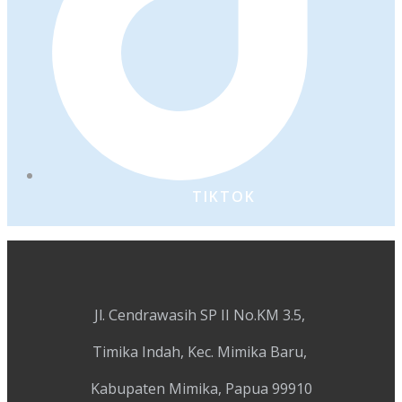
TIKTOK
Jl. Cendrawasih SP II No.KM 3.5,
Timika Indah, Kec. Mimika Baru,
Kabupaten Mimika, Papua 99910