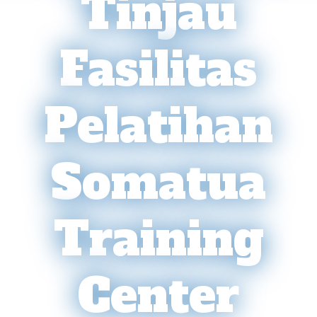
Tinjau
Fasilitas
Pelatihan
Somatua
Training
Center