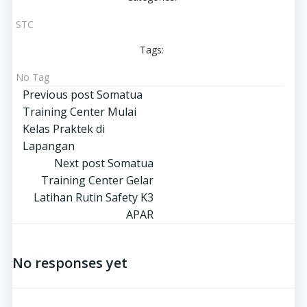
STC
Tags:
No Tag
Navigasi
Previous post
Somatua
Training Center Mulai
pos
Kelas Praktek di
Lapangan
Navigasi
Next post
Somatua
Training Center Gelar
pos
Latihan Rutin Safety K3
APAR
No responses yet