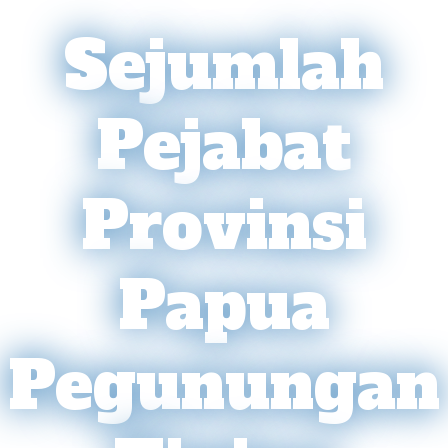
Sejumlah
Pejabat
Provinsi
Papua
Pegunungan