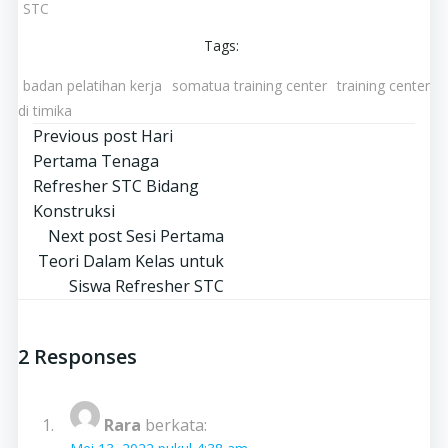
STC
Tags:
badan pelatihan kerja
somatua training center
training center
di timika
Navigasi
Previous post
Hari
Pertama Tenaga
pos
Refresher STC Bidang
Konstruksi
Navigasi
Next post
Sesi Pertama
Teori Dalam Kelas untuk
pos
Siswa Refresher STC
2 Responses
Rara
berkata: