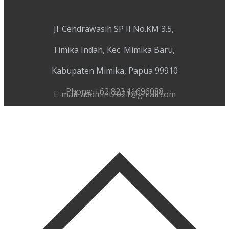
Jl. Cendrawasih SP II No.KM 3.5,
Timika Indah, Kec. Mimika Baru,
Kabupaten Mimika, Papua 99910
Phone: +62 823 11696088
E-mail: addmint2021@gmail.com