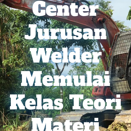
Center
Jurusan
Welder
Memulai
Kelas Teori
Materi