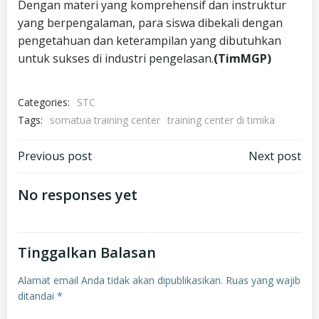
Dengan materi yang komprehensif dan instruktur
yang berpengalaman, para siswa dibekali dengan
pengetahuan dan keterampilan yang dibutuhkan
untuk sukses di industri pengelasan.
(TimMGP)
Categories:
STC
Tags:
somatua training center
training center di timika
Navigasi
Navigasi
Previous post
Next post
pos
pos
No responses yet
Tinggalkan Balasan
Alamat email Anda tidak akan dipublikasikan.
Ruas yang wajib
ditandai
*