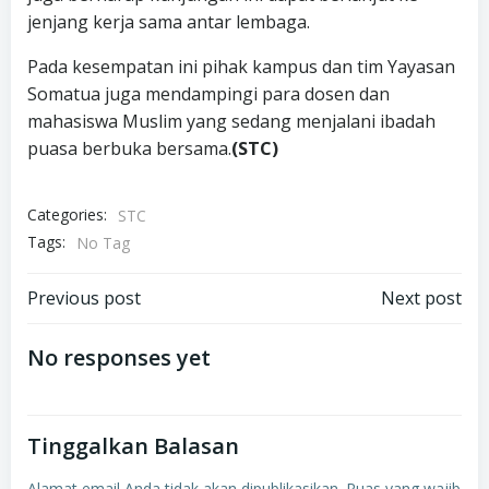
jenjang kerja sama antar lembaga.
Pada kesempatan ini pihak kampus dan tim Yayasan
Somatua juga mendampingi para dosen dan
mahasiswa Muslim yang sedang menjalani ibadah
puasa berbuka bersama.
(STC)
Categories:
STC
Tags:
No Tag
Navigasi
Navigasi
Previous post
Next post
pos
pos
No responses yet
Tinggalkan Balasan
Alamat email Anda tidak akan dipublikasikan.
Ruas yang wajib