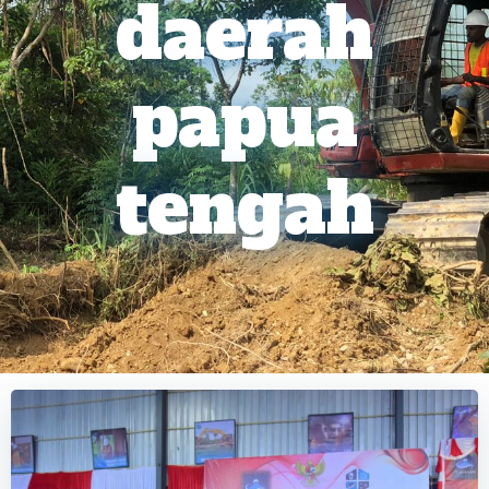
daerah
papua
tengah